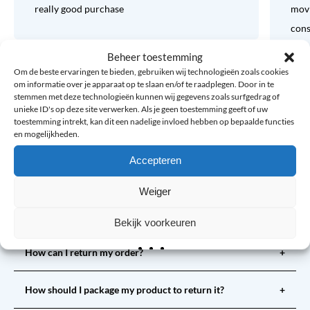
really good purchase
movi
consi
Beheer toestemming
Om de beste ervaringen te bieden, gebruiken wij technologieën zoals cookies
om informatie over je apparaat op te slaan en/of te raadplegen. Door in te
stemmen met deze technologieën kunnen wij gegevens zoals surfgedrag of
Leave a review
unieke ID's op deze site verwerken. Als je geen toestemming geeft of uw
toestemming intrekt, kan dit een nadelige invloed hebben op bepaalde functies
en mogelijkheden.
Accepteren
Weiger
Frequently Asked Questions
Bekijk voorkeuren
How can I return my order?
+
How should I package my product to return it?
+